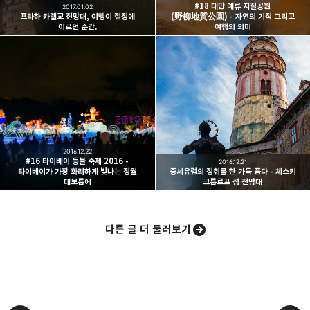
구독하기
#18 대만 예류 지질공원
2017.01.02
프라하 카렐교 전망대, 여행이 절정에
(野柳地質公園) - 자연의 기적 그리고
이르던 순간.
여행의 의미
카카오스토리
밴드
네이버 블로그
Pocke
2016.12.22
#16 타이베이 등불 축제 2016 -
2016.12.21
타이베이가 가장 화려하게 빛나는 정월
중세유럽의 정취를 한 가득 품다 - 체스키
대보름에
크룸로프 성 전망대
다른 글 더 둘러보기