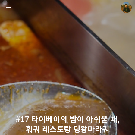
빛으로 쓴 편지
mistyfriday
#17 타이베이의 밤이 아쉬울 때,
훠궈 레스토랑 딩왕마라궈