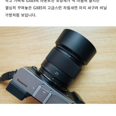
작고 가벼워 GX85에 마운트한 모양새가 썩 마음에 들지만
열심히 꾸며놓은 GX85의 고급스런 차림새엔 마치 싸구려 비닐
가방처럼 보입니다.