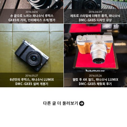
구독하기
2016.06.10
2016.06.09
손 끝으로 느끼는 파나소닉 루믹스
레트로 스타일에 더해진 품격, 파나소닉
GX85의 가치, 인터페이스 소개/평가
DMC-GX85 디자인 감상
카카오스토리
밴드
네이버 블로그
Pocke
2016.05.27
2016.05.26
6년만의 루믹스, 파나소닉 LUMIX
웰컴 투 4K 월드, 파나소닉 LUMIX
DMC-GX85 실버 개봉기
DMC-GX85 체험회 후기
다른 글 더 둘러보기