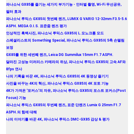
파나소닉 GX85를 즐기는 세가지 부가기능 - 인터벌 촬영, Wi-Fi 무선공유,
필터 효과
파나소닉 루믹스 GX85의 첫번째 렌즈, LUMIX G VARIO 12-32mm F3.5-5.6
ASPH. MEGA O.I.S. 표준줌 렌즈 평가
인상적인 흑백사진, 파나소닉 루믹스 GX85의 L.모노크롬 모드
스페셜리스트의 Something Special, 파나소닉 루믹스 GX85의 5축 손떨림
보정
GX85를 위한 세번째 렌즈, Leica DG Summilux 15mm F1.7 ASPH.
달라진 고성능 미러리스 카메라의 위상, 파나소닉 루믹스 GX85의 고속 AF와
8fps 연사
나의 기록을 바꾼 4K, 파나소닉 루믹스 GX85의 4K 동영상 즐기기
사진을 바꾸는 4K의 혁신, 파나소닉 루믹스 GX85의 4K 포토 기능
4K가 가져온 '포커스'의 자유, 파나소닉 루믹스 GX85의 포스트 포커스(Post
Focus) 기능
파나소닉 루믹스 GX85의 두번째 렌즈, 표준 단렌즈 Lumix G 25mm F1.7
ASPH.의 힘에 대해
나의 이야기를 바꾼 4K, 파나소닉 루믹스 DMC-GX85 감상 & 평가