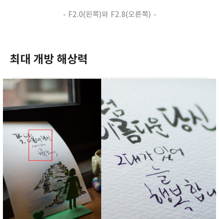
- F2.0(왼쪽)
와 F2.8(오른쪽) -
최대 개방 해상력