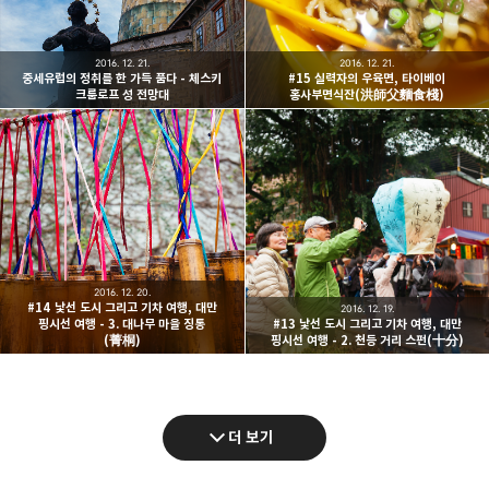
2016. 12. 21.
2016. 12. 21.
중세유럽의 정취를 한 가득 품다 - 체스키
#15 실력자의 우육면, 타이베이
크룸로프 성 전망대
홍사부면식잔(洪師父麵食棧)
2016. 12. 20.
#14 낯선 도시 그리고 기차 여행, 대만
2016. 12. 19.
핑시선 여행 - 3. 대나무 마을 징통
#13 낯선 도시 그리고 기차 여행, 대만
(菁桐)
핑시선 여행 - 2. 천등 거리 스펀(十分)
더 보기