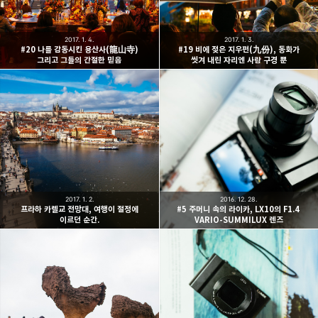
2017. 1. 4.
2017. 1. 3.
#20 나를 감동시킨 용산사(龍山寺)
#19 비에 젖은 지우펀(九份), 동화가
그리고 그들의 간절한 믿음
씻겨 내린 자리엔 사람 구경 뿐
2017. 1. 2.
2016. 12. 28.
프라하 카렐교 전망대, 여행이 절정에
#5 주머니 속의 라이카, LX10의 F1.4
이르던 순간.
VARIO-SUMMILUX 렌즈