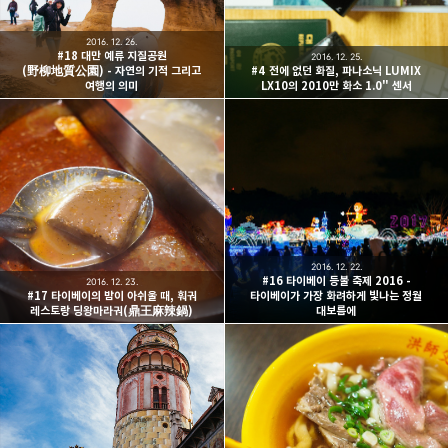
2016. 12. 26.
#18 대만 예류 지질공원
2016. 12. 25.
(野柳地質公園) - 자연의 기적 그리고
#4 전에 없던 화질, 파나소닉 LUMIX
여행의 의미
LX10의 2010만 화소 1.0" 센서
2016. 12. 22.
#16 타이베이 등불 축제 2016 -
2016. 12. 23.
#17 타이베이의 밤이 아쉬울 때, 훠궈
타이베이가 가장 화려하게 빛나는 정월
레스토랑 딩왕마라궈(鼎王麻辣鍋)
대보름에