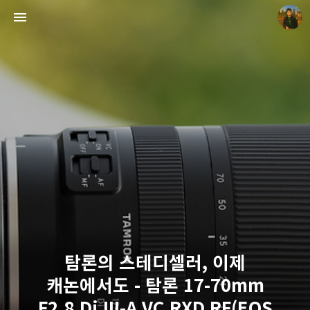
빛으로 쓴 편지
mistyfriday
탐론의 스테디셀러, 이제
캐논에서도 - 탐론 17-70mm
F2.8 Di III-A VC RXD RF(EOS