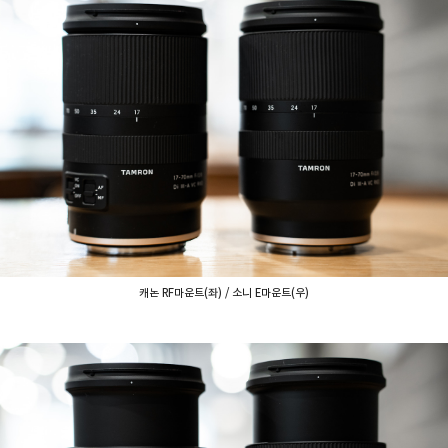
캐논 RF마운트(좌) / 소니 E마운트(우)