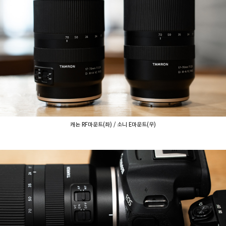
캐논 RF마운트(좌) / 소니 E마운트(우)