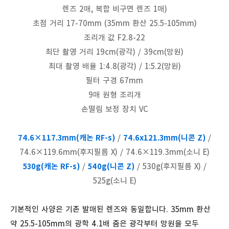
렌즈 2매, 복합 비구면 렌즈 1매)
초점 거리 17-70mm (35mm 환산 25.5-105mm)
조리개 값 F2.8-22
최단 촬영 거리 19cm(광각) / 39cm(망원)
최대 촬영 배율 1:4.8(광각) / 1:5.2(망원)
필터 구경 67mm
9매 원형 조리개
손떨림 보정 장치 VC
74.6×117.3mm
(캐논 RF-s)
/
74.6x121.3mm(니콘 Z)
/
74.6×119.6mm
(후지필름 X)
/ 74.6×119.3mm
(소니 E)
530g(캐논 RF-s)
/
540g(니콘 Z)
/
530g(후지필름 X) /
525g(소니 E)
기본적인 사양은 기존 발매된 렌즈와 동일합니다. 35mm 환산
약 25.5-105mm의 광학 4.1배 줌은 광각부터 망원을 모두