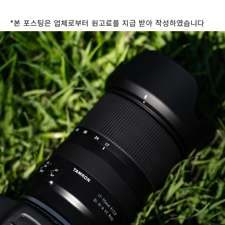
*
본
포스팅은
업체로부터
원고료를
지급
받아
작성하였습니다