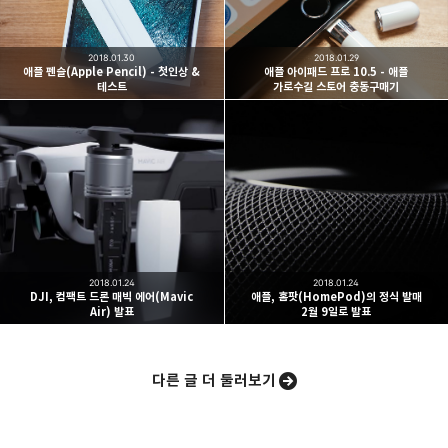
여행하고 사진을 찍습니다. 생각을 덧붙입니다.
구독하기
2018.01.30
2018.01.29
애플 펜슬(Apple Pencil) - 첫인상 &
애플 아이패드 프로 10.5 - 애플
테스트
가로수길 스토어 충동구매기
카카오스토리
밴드
네이버 블로그
Pocke
2018.01.24
2018.01.24
DJI, 컴팩트 드론 매빅 에어(Mavic
애플, 홈팟(HomePod)의 정식 발매
Air) 발표
2월 9일로 발표
다른 글 더 둘러보기