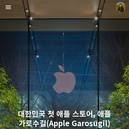
빛으로 쓴 편지
mistyfriday
대한민국 첫 애플 스토어, 애플
가로수길(Apple Garosugil)