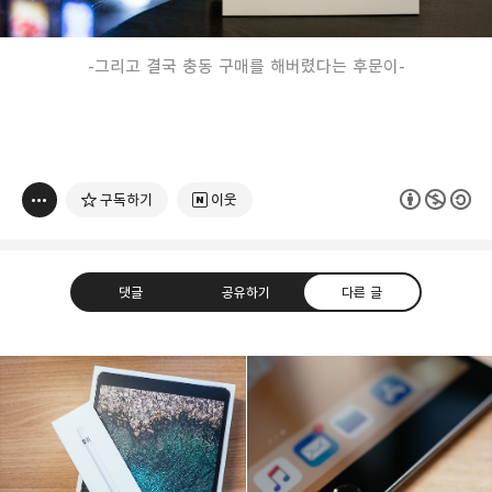
-그리고 결국 충동 구매를 해버렸다는 후문이
-
구독하기
이웃
댓글
공유하기
다른 글
빛으로 쓴 편지
취미
분야 크리에이터
구독하기
카카오톡
라인
트위터