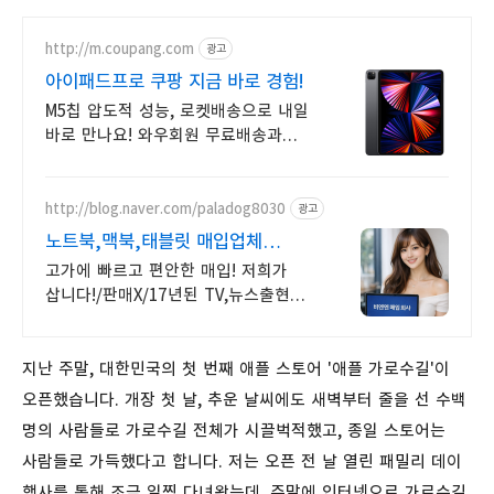
http://m.coupang.com
광고
아이패드프로 쿠팡 지금 바로 경험!
M5칩 압도적 성능, 로켓배송으로 내일
바로 만나요! 와우회원 무료배송과
30일 반품! 믿을 수 있는 쿠팡 구매.
http://blog.naver.com/paladog8030
광고
노트북,맥북,태블릿 매입업체
저희가 삽니다! 매입O판매X
고가에 빠르고 편안한 매입! 저희가
삽니다!/판매X/17년된 TV,뉴스출현
업체! 저희가 고객님의 노트북/맥북/
태블릿PC(2015년식이후)를 삽니다!
매입해요/판매X
지난 주말, 대한민국의 첫 번째 애플 스토어 '애플 가로수길'이
오픈했습니다. 개장 첫 날, 추운 날씨에도 새벽부터 줄을 선 수백
명의 사람들로 가로수길 전체가 시끌벅적했고, 종일 스토어는
사람들로 가득했다고 합니다. 저는 오픈 전 날 열린 패밀리 데이
행사를 통해 조금 일찍 다녀왔는데, 주말에 인터넷으로 가로수길