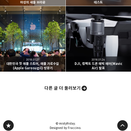
마성의 새들 브라운
테스트
카카오스토리
밴드
네이버 블로그
Pocke
2018.01.27
2018.01.24
대한민국 첫 애플 스토어, 애플 가로수길
DJI, 컴팩트 드론 매빅 에어(Mavic
(Apple Garosugil) 방문기
Air) 발표
다른 글 더 둘러보기
© mistyfriday.
Designed by Fraccino.