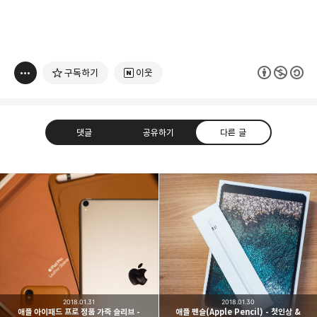
구독하기
이웃
댓글
공유하기
다른 글
빛으로 쓴 편지
취미
분야 크리에이터
구독하기
카카오톡
라인
트위터
여행하고 사진을 찍습니다. 생각을 덧붙입니다.
구독하기
2018.01.31
2018.01.30
애플 아이패드 프로 정품 가죽 슬리브 -
애플 펜슬(Apple Pencil) - 첫인상 &