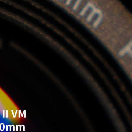
II VM
 40mm