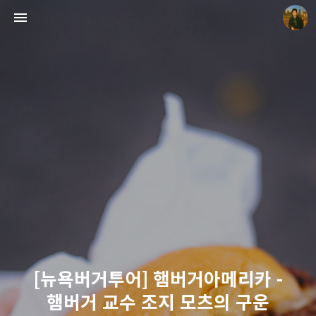
빛으로 쓴 편지
mistyfriday
[뉴욕버거투어] 햄버거아메리카 -
햄버거 교수 조지 모츠의 구운