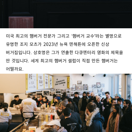
미국
최고의
햄버거
전문가
그리고
‘
햄버거
교수
’
라는
별명으로
유명한 조지 모츠가 2023년 뉴욕 맨해튼에 오픈한 신상
버거집입니다. 상호명은 그가 연출한 다큐멘터리 영화의 제목을
딴 것입니다. 세계 최고의 햄버거 셀럽이 직접 만든 햄버거는
어떨까요.