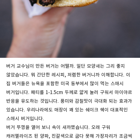
버거
교수님이
만든
버거는 어떨까. 일단 모양새는 그리 좋지
않았습니다. 뭐 간단한 레시피, 저렴한 버거니까 이해합니다. 이
집 버거들은 뉴욕을 포함한 미국 동부에서 많이 먹는 스매시
버거입니다. 패티를
1-1.5cm
두께로
얇게
눌러
구워서
마이야르
반응을 유도하는 것입니다.
풍미와
감칠맛이
극대화 되는 효과가
있습니다. 우리나라에도 매장이 꽤 있는 쉐이크 쉑이 대표적인
스매시 버거입니다.
버거 뚜껑을
열어
보니
속이
새까맸습니다
.
오래
구워
캐러멜라이즈
된
양파
,
진갈색으로
굽다
못해
가장자리가
조금씩