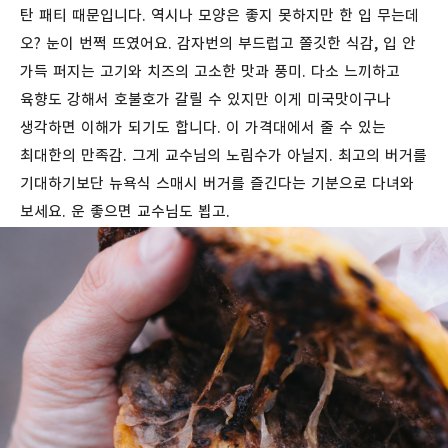
탄
패티
때문입니다
. 역시나 모양은 좋지 못하지만 한
입
무는데
오
? 눈이 번쩍 뜨였어요. 감자번의
부드럽고
쫄깃한
식감
,
입
안
가득
퍼지는
고기와
치즈의
고소한 맛과 풍미
. 다소 느끼하고
육향도 강해서 호불호가 갈릴 수 있지만 이게 미국맛이구나
생각하면 이해가 되기도 합니다. 이 가격대에서 줄 수 있는
최대한의 만족감. 그게 교수님의 노림수가 아닐지. 최고의
버거를
기대하기보단
뉴욕식 스매시
버거를
즐긴다는
기분으로
다녀와
보세요
. 운 좋으면 교수님도 뵙고.