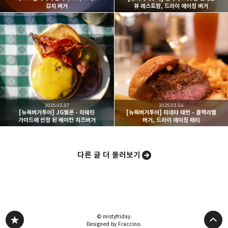
김치 버거
뷰 레스토랑, 드라이 에이징 버거
카카오스토리
밴드
네이버 블로그
Pocke
2025.03.07
2025.03.04
[뉴욕버거투어] JG멜론 - 미쉐린
[뉴욕버거투어] 미네타 태번 - 블랙라벨
가이드에 선정 된 베이컨 치즈버거
버거, 드라이 에이징 패티
다른 글 더 둘러보기
© mistyfriday.
Designed by Fraccino.