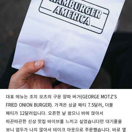
대표
메뉴는
조지
모츠의
구운
양파
버거
(GEORGE MOTZ'S
FRIED ONION BURGER). 가격은 싱글 패티
7.5
달러
,
더블
패티가
12
달러입니다. 오픈한
날
왔으니
바에
앉아서
따끈따끈한
신상
맛집 바이브를
느끼고
싶었습니다만
대기줄을
보니
엄두가
나지
않아서 테이크 아웃으로 주문했습니다. 바로 옆