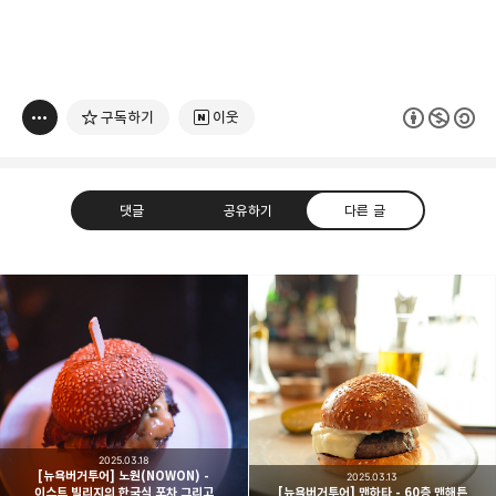
구독하기
이웃
댓글
공유하기
다른 글
빛으로 쓴 편지
취미
분야 크리에이터
구독하기
카카오톡
라인
트위터
여행하고 사진을 찍습니다. 생각을 덧붙입니다.
2025.03.18
구독하기
[뉴욕버거투어] 노원(NOWON) -
2025.03.13
이스트 빌리지의 한국식 포차 그리고
[뉴욕버거투어] 맨하타 - 60층 맨해튼