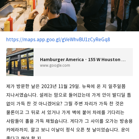
https://maps.app.goo.gl/gVeWhvBU1zCyReGq8
Hamburger America · 155 W Houston St, New York, NY 10012 미국
www.google.com
제가
방문한
날은
2023
년
11
월
29
일
.
뉴욕에
온
지
일주일쯤
지나서였습니다. 설레는 맘으로 들어갔는데 가게
안이
발디딜
틈
없이
가득
찬
것
아니겠어요
?
그릴
주변
자리가
가득
찬
것은
물론이고
그
뒤로
서
있거나
가게
벽에
붙어
차례를
기다리는
사람들이
홀을
가득
채웠습니다
.
게다가
그
사이를 오가는
방송용
카메라까지. 알고 보니 이날이 정식 오픈 첫 날이었습니다. 운이
좋다고 해야 할 지.