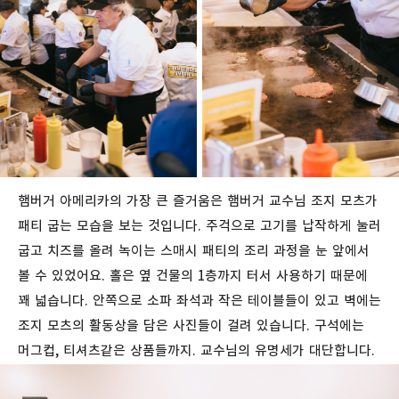
햄버거
아메리카의
가장
큰
즐거움은
햄버거 교수님
조지
모츠가
패티
굽는
모습을
보는
것입니다
.
주걱으로
고기를
납작하게
눌러
굽고 치즈를
올려 녹이는 스매시 패티의 조리 과정을 눈 앞에서
볼 수 있었어요. 홀은 옆
건물의
1
층까지 터서 사용하기
때문에
꽤
넓습니다
.
안쪽으로
소파
좌석과
작은
테이블들이
있고
벽에는
조지
모츠의
활동상을 담은 사진들이 걸려 있습니다.
구석에는
머그컵
,
티셔츠같은 상품들까지. 교수님의
유명세가 대단합니다.