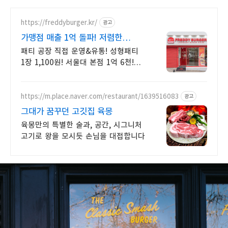
https://freddyburger.kr/
광고
가맹점 매출 1억 돌파! 저렴한
수제버거 창업 프레디
패티 공장 직접 운영&유통! 성형패티
1장 1,100원! 서울대 본점 1억 6천!
가맹점 1억 매출 달성! 과장 광고 없는
검증된 매출!확실한 상궝보호,감리비
면제
https://m.place.naver.com/restaurant/1639516083
광고
그대가 꿈꾸던 고깃집 육몽
육몽만의 특별한 술과, 공간, 시그니처
고기로 왕을 모시듯 손님을 대접합니다