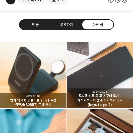
댓글
공유하기
다른 글
빛으로 쓴 편지
취미
분야 크리에이터
구독하기
카카오톡
라인
트위터
여행하고 사진을 찍습니다. 생각을 덧붙입니다.
2024.08.08
구독하기
로지텍 키즈 투 고 2 구매 후기 -
2024.08.09
앤커 맥고 Qi2 폴더블 3 in 1 무선
매직키보드 대신 & 모키보와 비교
충전기(B2557) 구매 후기
(keys to go 2)
카카오스토리
밴드
네이버 블로그
Pocke