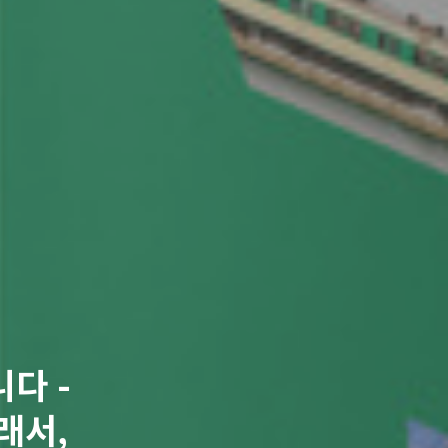
다 -
래서,