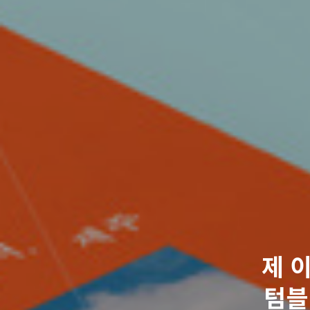
제 
텀블