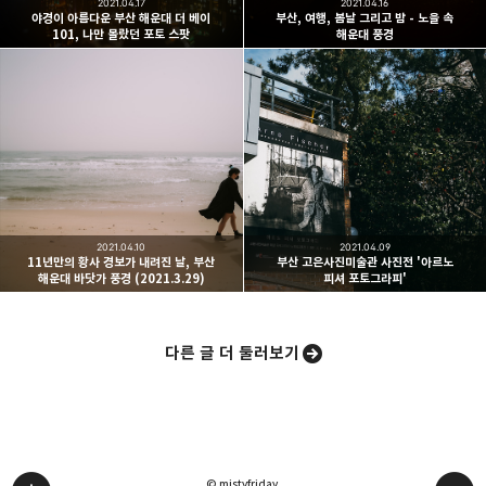
2021.04.17
2021.04.16
야경이 아름다운 부산 해운대 더 베이
부산, 여행, 봄날 그리고 밤 - 노을 속
101, 나만 몰랐던 포토 스팟
해운대 풍경
카카오스토리
밴드
네이버 블로그
Pocke
2021.04.10
2021.04.09
11년만의 황사 경보가 내려진 날, 부산
부산 고은사진미술관 사진전 '아르노
해운대 바닷가 풍경 (2021.3.29)
피셔 포토그라피'
다른 글 더 둘러보기
© mistyfriday.