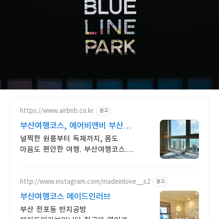
https://www.airbnb.co.kr
광고
부산여행코스, 에어비앤비 부산
오션뷰 감성 숙소
널찍한 원룸부터 독채까지, 몸도
마음도 편안한 여행. 부산여행코스.
혼자 여행, 신나는 파티, 가족과의
편안한 휴식까지, 에어비앤비에서
만나보세요.
http://www.instagram.com/madeinlove__s2
광고
부산여행코스 메이드인러브
부산 전포동 반지공방