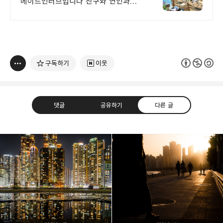
메이드인러브입니다 친구와 연인과
이쁜 반지,추억 만들어가세요
구독하기
이웃
댓글
공유하기
다른 글
빛으로 쓴 편지
취미
분야 크리에이터
구독하기
카카오톡
라인
트위터
여행하고 사진을 찍습니다. 생각을 덧붙입니다.
구독하기