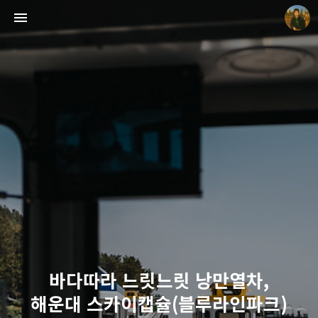
빛으로 쓴 편지
mistyfriday
바다따라 느릿느릿 낭만열차,
해운대 스카이캡슐(블루라인파크)