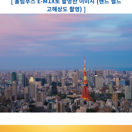
[ 올림푸스 E-M1X로 촬영한 이미지 (핸드 헬드
고해상도 촬영) ]