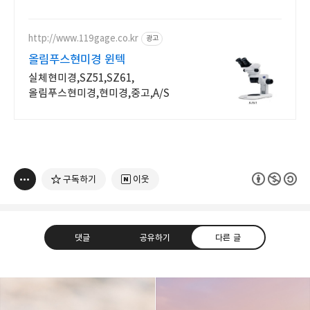
고화질 사진을 위한 올림푸스! 최대
5% 캐시적립으로 더 알뜰하게.
http://www.119gage.co.kr
광고
올림푸스현미경 윈텍
실체현미경,SZ51,SZ61,
올림푸스현미경,현미경,중고,A/S
구독하기
이웃
댓글
공유하기
다른 글