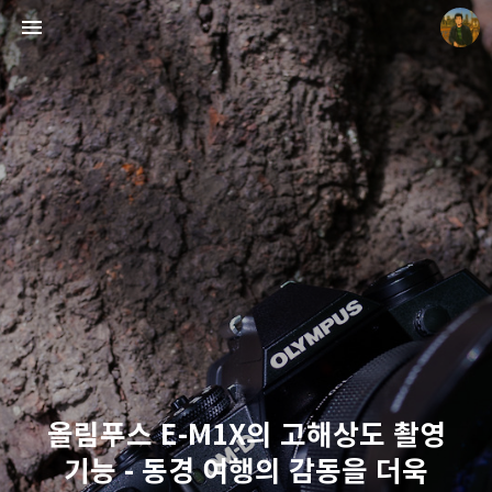
빛으로 쓴 편지
mistyfriday
올림푸스 E-M1X의 고해상도 촬영
기능 - 동경 여행의 감동을 더욱