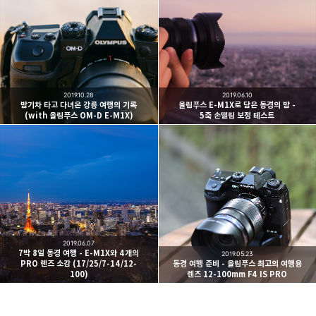
빛으로 쓴 편지
취미
분야 크리에이터
구독하기
카카오톡
라인
트위터
여행하고 사진을 찍습니다. 생각을 덧붙입니다.
구독하기
2019.10.28
2019.06.10
밤기차 타고 다녀온 강릉 여행의 기록
올림푸스 E-M1X로 담은 동경의 밤 -
(with 올림푸스 OM-D E-M1X)
5축 손떨림 보정 테스트
카카오스토리
밴드
네이버 블로그
Pocke
2019.06.07
7박 8일 동경 여행 - E-M1X와 4개의
2019.05.23
PRO 렌즈 소감 (17/25/7-14/12-
동경 여행 준비 - 올림푸스 최고의 여행용
100)
렌즈 12-100mm F4 IS PRO