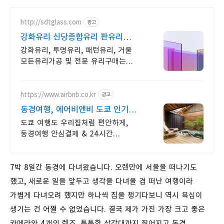
http://sdtglass.com
광고
강화유리 신당종합유리 판유리
인테리어유리 가공
강화유리, 투명유리, 패턴유리, 거울
모든유리가공 및 전문 유리구매는
신당종합유리 강화유리 백유리
백페인트글라이스 무늬유리 거울 등
유리 가공 전문
https://www.airbnb.co.kr
광고
동경여행, 에어비앤비 도쿄 인기숙소
둘러보기
도쿄 여행도 우리집처럼 편안하게,
동경여행 안심결제 & 24시간
고객지원. 전용 테라스와 바비큐
그릴이 제공되는 숙소를 예약하세요.
7박 8일간 동경에 다녀왔습니다. 오랜만에 서울을 떠나기도
했고, 새로운 일을 앞두고 생각을 다녀올 겸 떠난 여행이라
가볍게 다녀오려 했지만 하나씩 짐을 챙기다보니 역시 욕심이
생기는 건 어쩔 수 없었습니다. 결국 제가 가진 가장 크고 좋은
카메라와 4개의 렌즈, 튼튼한 삼각대까지 짊어지고 동경