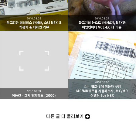
여행하고 사진을 찍습니다. 생각을 덧붙입니다.
구독하기
2010.08.25
2010.08.24
작고강한 미러리스 카메라, 소니 NEX-5
물고기의 눈으로 바라보기, NEX용
개봉기 & 디자인 리뷰
어안컨버터 VCL-ECF1 리뷰.
카카오스토리
밴드
네이버 블로그
Pocke
2010.08.20
소니 NEX-3에 미놀타 구형
MC/MD렌즈를 사용해보자, MC/MD
2010.08.21
이동건 - 그게 언제라도 (2000)
어댑터 for NEX
다른 글 더 둘러보기