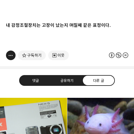
내
감정조절장치는 고장이 났는지
며칠째 같은 표정이다.
구독하기
이웃
댓글
공유하기
다른 글
빛으로 쓴 편지
취미
분야 크리에이터
구독하기
카카오톡
라인
트위터