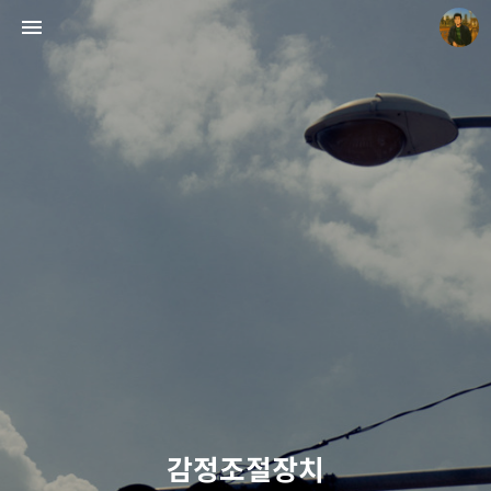
빛으로 쓴 편지
mistyfriday
감정조절장치