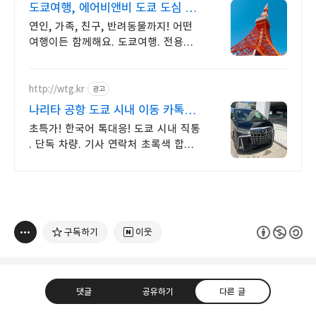
도쿄여행, 에어비앤비 도쿄 도심 속
나만의 숙소
연인, 가족, 친구, 반려동물까지! 어떤
여행이든 함께해요. 도쿄여행. 전용
테라스와 바비큐 그릴이 제공되는
숙소를 예약하세요.
http://wtg.kr
광고
나리타 공항 도쿄 시내 이동 카톡
실시간 한국어 지원!
초특가! 한국어 톡대응! 도쿄 시내 직통
. 단독 차량. 기사 연락처 초록색 합법
차량 전문 운전 기사 안전 최우선,
전시장, 골프장 이동!
구독하기
이웃
댓글
공유하기
다른 글