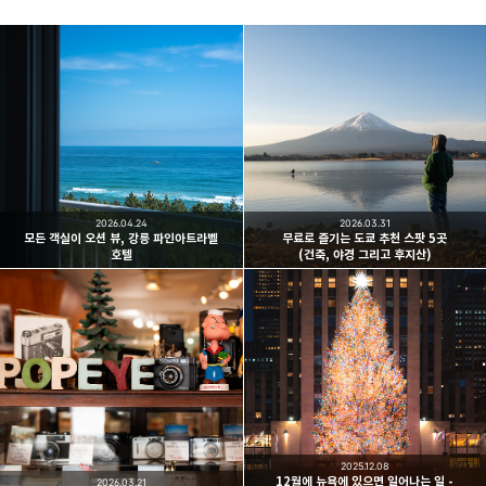
빛으로 쓴 편지
취미
분야 크리에이터
구독하기
카카오톡
라인
트위터
여행하고 사진을 찍습니다. 생각을 덧붙입니다.
구독하기
2026.04.24
2026.03.31
모든 객실이 오션 뷰, 강릉 파인아트라벨
무료로 즐기는 도쿄 추천 스팟 5곳
호텔
(건축, 야경 그리고 후지산)
카카오스토리
밴드
네이버 블로그
Pocke
2025.12.08
12월에 뉴욕에 있으면 일어나는 일 -
2026.03.21