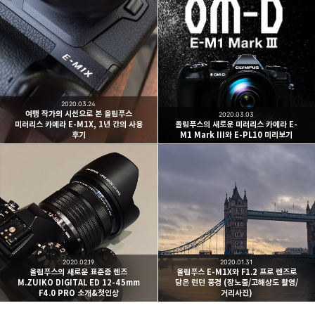
빛으로 쓴 편지
취미
분야 크리에이터
구독하기
카카오톡
라인
트위터
여행하고 사진을 찍습니다. 생각을 덧붙입니다.
2020.03.24
구독하기
여행 작가의 시선으로 본 올림푸스
2020.03.03
미러리스 카메라 E-M1X, 1년 간의 사용
올림푸스의 새로운 미러리스 카메라 E-
후기
M1 Mark III와 E-PL10 미리보기
카카오스토리
밴드
네이버 블로그
Pocke
2020.02.19
2020.01.31
올림푸스의 새로운 표준줌 렌즈
올림푸스 E-M1X와 F1.2 프로 렌즈로
M.ZUIKO DIGITAL ED 12-45mm
담은 런던 풍경 (장노출/고해상도 촬영/
F4.0 PRO 소개&첫인상
거리사진)