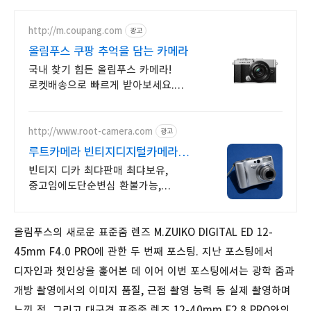
http://m.coupang.com
광고
올림푸스 쿠팡 추억을 담는 카메라
국내 찾기 힘든 올림푸스 카메라!
로켓배송으로 빠르게 받아보세요.
고화질 사진을 위한 올림푸스! 최대
5% 캐시적립으로 더 알뜰하게.
http://www.root-camera.com
광고
루트카메라 빈티지디지털카메라
빈티지 디카 디지털카메라
빈티지 디카 최댜판매 최댜보유,
중고임에도단순변심 환불가능,
1개월무상A/S 누적리뷰수 2000건
이상, 회원가입 시 적립금 5,000원
올림푸스의 새로운 표준줌 렌즈 M.ZUIKO DIGITAL ED 12-
45mm F4.0 PRO에 관한 두 번째 포스팅. 지난 포스팅에서
디자인과 첫인상을 훑어본 데 이어 이번 포스팅에서는 광학 줌과
개방 촬영에서의 이미지 품질, 근접 촬영 능력 등 실제 촬영하며
느낀 점, 그리고 대구경 표준줌 렌즈 12-40mm F2.8 PRO와의