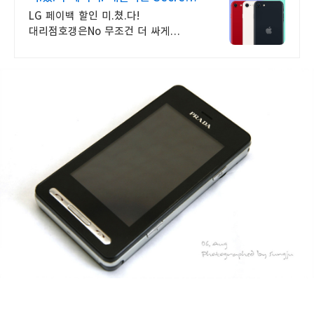
비밀지원금!
LG 페이백 할인 미.쳤.다!
대리점호갱은No 무조건 더 싸게
현명하게!