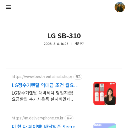
LG SB-310
2008. 8. 6. 16:25
사용후기
빛으로 쓴 편지
mistyfriday
https://www.best-rentalmall.shop/
광고
LG정수기렌탈 역대급 조건 월요금
비교
LG정수기렌탈 대박혜택 당일지급!
요금할인 추가사은품 설치비면제
빠른설치 전국접수
https://m.deliveryphone.co.kr
광고
미.쳤.다 페이백! 배달의폰 Secret