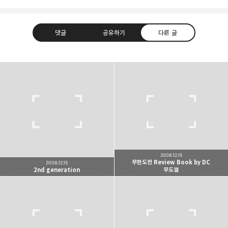
댓글
공유하기
다른 글
빛으로 쓴 편지
취미
분야 크리에이터
구독하기
카카오톡
라인
트위터
여행하고 사진을 찍습니다. 생각을 덧붙입니다.
구독하기
2008.12.15
무한도전 Review Book by DC
2008.12.15
2nd generation
무도갤
카카오스토리
밴드
네이버 블로그
Pocke