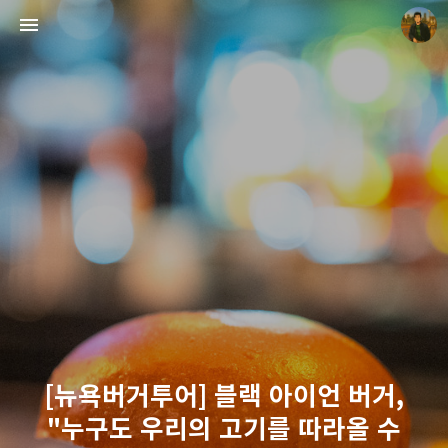
빛으로 쓴 편지
mistyfriday
[뉴욕버거투어] 블랙 아이언 버거,
"누구도 우리의 고기를 따라올 수