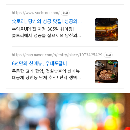
https://www.suchtori.com/
광고
숯토리, 당신의 성공 맛집! 성공의
지름길 숯토리
수익율UP! 전 지점 365일 웨이팅!
숯토리에서 성공을 잡으세요 당신의
열정에 숯토리를 더하세요! 끈기와
본사 지원으로 성공 창업은 당신의 것!
https://map.naver.com/p/entry/place/1973425429
광고
6년만의 신메뉴, 우대포갈비
쾌적하고 깔끔한 고깃집
두툼한 고기 한입, 전원숯불의 신메뉴
대공개 상인동 단체 추천! 한맥 생맥주
단돈 2,500원,아사히 생맥주 단돈
5,500원