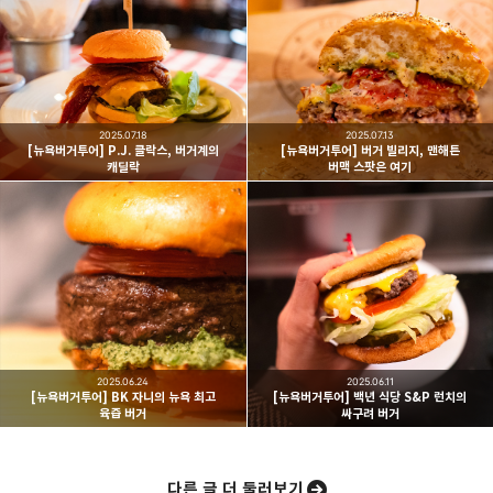
빛으로 쓴 편지
취미
분야 크리에이터
구독하기
카카오톡
라인
트위터
여행하고 사진을 찍습니다. 생각을 덧붙입니다.
구독하기
2025.07.18
2025.07.13
[뉴욕버거투어] P.J. 클락스, 버거계의
[뉴욕버거투어] 버거 빌리지, 맨해튼
캐딜락
버맥 스팟은 여기
카카오스토리
밴드
네이버 블로그
Pocke
2025.06.24
2025.06.11
[뉴욕버거투어] BK 자니의 뉴욕 최고
[뉴욕버거투어] 백년 식당 S&P 런치의
육즙 버거
싸구려 버거
다른 글 더 둘러보기