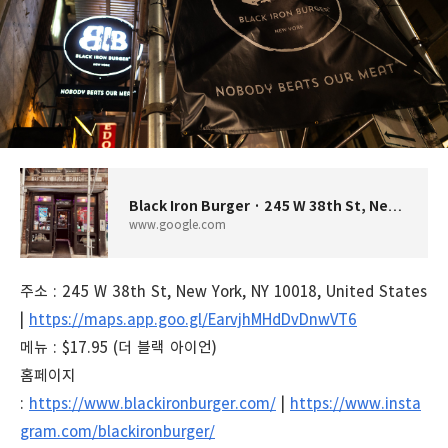
Black Iron Burger · 245 W 38th St, New York, NY 10018 미국
www.google.com
주소 : 245 W 38th St, New York, NY 10018, United States
|
https://maps.app.goo.gl/EarvjhMHdDvDnwVT6
메뉴 : $17.95 (더 블랙 아이언)
홈페이지
:
https://www.blackironburger.com/
|
https://www.insta
gram.com/blackironburger/