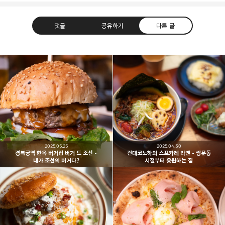
댓글
공유하기
다른 글
빛으로 쓴 편지
취미
분야 크리에이터
구독하기
카카오톡
라인
트위터
여행하고 사진을 찍습니다. 생각을 덧붙입니다.
구독하기
2025.05.25
2025.04.30
경복궁역 한옥 버거집 버거 드 조선 -
건대코노하의 스프카레 라멘 - 쌍문동
내가 조선의 버거다?
시절부터 응원하는 집
카카오스토리
밴드
네이버 블로그
Pocke