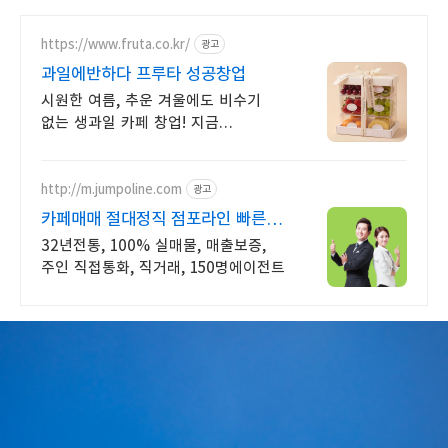
https://www.fruta.co.kr/
광고
과일에반하다 프루타 성공창업
시원한 여름, 추운 겨울에도 비수기
없는 생과일 카페 창업! 지금
상담받으세요. 단체 주문, 안정적인
수익률, 자체 물류팀 보유, 방문
창업상담시 혜택 제공
http://m.jumpoline.com
광고
카페매매 절대정직 점포라인 빠른
직거래 & 안전중개거래
32년전통, 100% 실매물, 매출보증,
주인 직접통화, 직거래, 150명에이전트