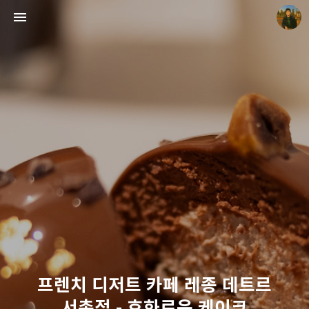
빛으로 쓴 편지
mistyfriday
프렌치 디저트 카페 레종 데트르
서촌점 - 호화로운 케이크