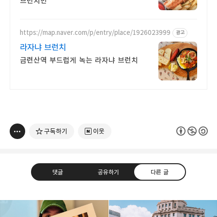
브런치빈
https://map.naver.com/p/entry/place/1926023999
광고
라자냐 브런치
금련산역 부드럽게 녹는 라자냐 브런치
구독하기
이웃
댓글
공유하기
다른 글