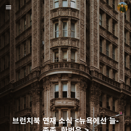
빛으로 쓴 편지
mistyfriday
브런치북 연재 소식 <뉴욕에선 늘-
종종, 한번은.>