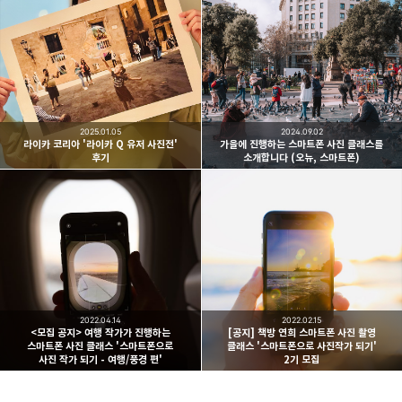
빛으로 쓴 편지
취미
분야 크리에이터
구독하기
카카오톡
라인
트위터
여행하고 사진을 찍습니다. 생각을 덧붙입니다.
구독하기
2025.01.05
2024.09.02
라이카 코리아 '라이카 Q 유저 사진전'
가을에 진행하는 스마트폰 사진 클래스를
후기
소개합니다 (오뉴, 스마트폰)
카카오스토리
밴드
네이버 블로그
Pocke
2022.04.14
2022.02.15
<모집 공지> 여행 작가가 진행하는
[공지] 책방 연희 스마트폰 사진 촬영
스마트폰 사진 클래스 '스마트폰으로
클래스 '스마트폰으로 사진작가 되기'
사진 작가 되기 - 여행/풍경 편'
2기 모집