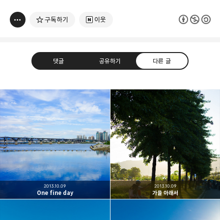
구독하기
이웃
댓글
공유하기
다른 글
빛으로 쓴 편지
취미
분야 크리에이터
구독하기
카카오톡
라인
트위터
여행하고 사진을 찍습니다. 생각을 덧붙입니다.
구독하기
2013.10.09
2013.10.09
One fine day
가을 아래서
카카오스토리
밴드
네이버 블로그
Pocke