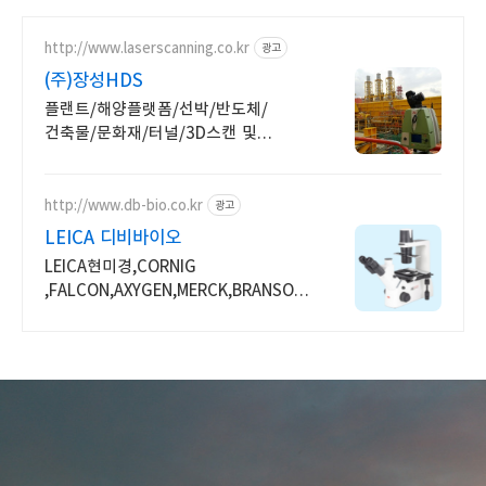
http://www.laserscanning.co.kr
광고
(주)장성HDS
플랜트/해양플랫폼/선박/반도체/
건축물/문화재/터널/3D스캔 및
역설계,GD&T분석
http://www.db-bio.co.kr
광고
LEICA 디비바이오
LEICA현미경,CORNIG
,FALCON,AXYGEN,MERCK,BRANSON
전제품 사은품증정!