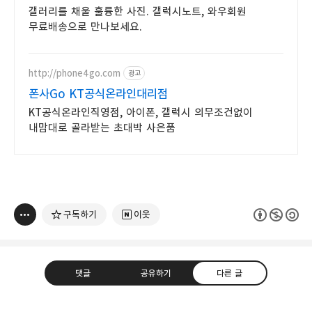
갤러리를 채울 훌륭한 사진. 갤럭시노트, 와우회원
무료배송으로 만나보세요.
http://phone4go.com
광고
폰사Go KT공식온라인대리점
KT공식온라인직영점, 아이폰, 갤럭시 의무조건없이
내맘대로 골라받는 초대박 사은품
구독하기
이웃
댓글
공유하기
다른 글