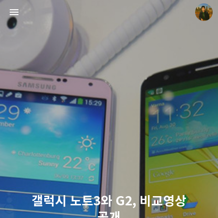
빛으로 쓴 편지
mistyfriday
갤럭시 노트3와 G2, 비교영상
공개