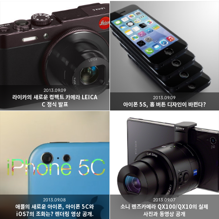
빛으로 쓴 편지
취미
분야 크리에이터
구독하기
카카오톡
라인
트위터
여행하고 사진을 찍습니다. 생각을 덧붙입니다.
구독하기
2013.09.09
라이카의 새로운 컴팩트 카메라 LEICA
2013.09.09
C 정식 발표
아이폰 5S, 홈 버튼 디자인이 바뀐다?
카카오스토리
밴드
네이버 블로그
Pocke
2013.09.08
2013.09.07
애플의 새로운 아이폰, 아이폰 5C와
소니 렌즈카메라 QX100/QX10의 실제
iOS7의 조화는? 렌더링 영상 공개.
사진과 동영상 공개