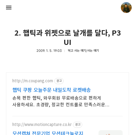
2. 햅틱과 위젯으로 날개를 달다, P3
UI
2009. 1. 5. 19:03
먹고 사는 얘기/사는 얘기
빛으로 쓴 편지
mistyfriday
http://m.coupang.com
광고
햅틱 쿠팡 오늘주문 내일도착 로켓배송
손목 편한 햅틱, 와우회원 무료배송으로 편하게
사용하세요. 초경량, 정교한 컨트롤로 만족스러운
플레이를 경험하세요.
http://www.motioncapture.co.kr
광고
모션캡쳐 전문기업 모션테크놀로지