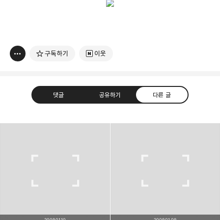
구독하기
이웃
댓글
공유하기
다른 글
빛으로 쓴 편지
취미
분야 크리에이터
구독하기
카카오톡
라인
트위터
여행하고 사진을 찍습니다. 생각을 덧붙입니다.
구독하기
2009.01.10
2009.01.09