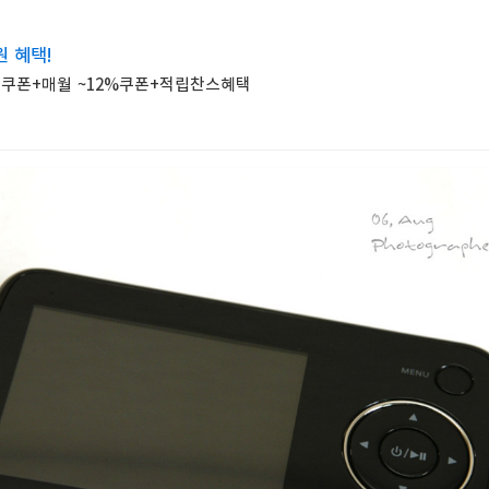
원 혜택!
원 쿠폰+매월 ~12%쿠폰+적립찬스혜택