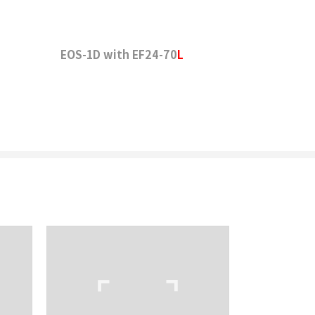
EOS-1D with EF24-70
L
리
밴드